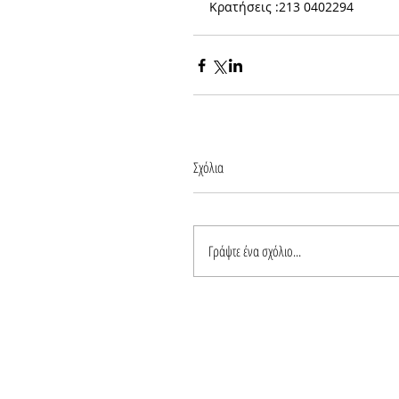
Κρατήσεις :213 0402294
Σχόλια
Γράψτε ένα σχόλιο...