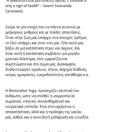
“Η ασθένεια είναι μια ένδειξη υγείας” (“Disease is 
only a sign of health” – Swami Sivananda 
Saraswati).
Ζούμε σε μία εποχή που τα πάντα γίνονται με 
γρήγορους ρυθμούς και με πολλές απαιτήσεις. 
Όταν στην ζωή μας υπάρχει ένα συνεχές τρέξιμο, 
το ίδιο υπάρχει και στον νου μας. Όλο αυτό μας 
βάζει σε μια κατάσταση στρες και άγχους. Και 
όταν αυτή η κατάσταση συμβαίνει για μεγάλο 
χρονικό διάστημα, τότε εμφανίζονται 
συμπτώματα και στο σώμα μας. Δυσκαμψία, 
δυσλειτουργίες οργάνων, πόνοι, άσχημη διάθεση, 
νεύρα, ημικρανίες, ευερεθιστότητα, κατάθλιψη κ.α.
Η Restorative Yoga, προσεγγίζει ολιστικά τον 
άνθρωπο, ώστε να επέλθει η ισορροπία σε 
σωματικό, νοητικό, συναισθηματικό και 
ενεργειακό επίπεδο. Έτσι επιτυγχάνεται η 
αποκατάσταση, αλλά και η πρόληψη της υγείας 
μας, καθώς και η συνειδητή χαλάρωση και η ευεξία.