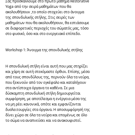
Σας προσκαλλούμε στο πρώτο μάθημα Restorative 
Yoga από την σειρά μαθημάτων που θα 
ακολουθήσουν ,το οποίο στοχεύει στο άνοιγμα 
της σπονδυλικής στήλης. Στις σειρές των 
μαθημάτων που θα ακολουθήσουν, θα εστιάσουμε 
σε διαφορετικές περιοχές του σώματός μας, τόσο 
στο φυσικό, όσο και στο ενεργειακό επίπεδο.
Workshop 1: Άνοιγμα της σπονδυλικής στήλης
Η σπονδυλική στήλη είναι αυτή που μας στηρίζει 
και χάρη σε αυτή στεκόμαστε όρθιοι. Επίσης, μέσα 
από τους σπονδύλους της, περνούν όλα τα νεύρα, 
που ξεκινούν από τον εγκέφαλο και καταλήγουν 
στα αντίστοιχα όργανα το καθένα. Σε μια 
δύσκαμπτη σπονδυλική στήλη δημιουργείται 
συμφόρηση, με αποτέλεσμα η ενέργεια μέσα της 
να μη ρέει κανονικά, οπότε και εμφανίζονται 
δυσλειτουργίες στα όργανα. Η αποσυμφόρησή της 
δίνει χώρο σε όλα τα νεύρα και επομένως σε όλο 
το σώμα να αναπνεύσει και να ανακουφιστεί.