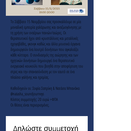
Το Σάββατο 15 Νοεμβρίου σας προσκαλλόυμε σε μία
μοναδική εμπειρία χαλάρωσης και αναζωογόνησης με
τη χρήση των εναέριων πανιών/αιώρες. Οι
θεραπευτικοί ήχοι από κρυστάλλινες και μεταλλικές
ηχογαβάθες, γκονγκ καθώς και άλλα μουσικά όργανα
δημιουργούν ένα λουτρό δονήσεων που αγκαλιάζει
κάθε κύτταρο. Ο συνδιασμός της αιώρησης και των
ηχητικών δονήσεων δημιουργεί ένα θεραπευτικό
ενεργειακό κουκούλι που βοηθά στην αποφόρτιση του
στρες και την επανασύνδεση με τον εαυτό σε ένα
πλαίσιο γαλήνης και ηρεμίας.
Καθοδηγούν οι: Σοφία Σαπρίκη & Νατάσα Μπανάκα
@natasha_soundjourneys
Κόστος συμμετοχής: 20 ευρώ +ΦΠΑ
Οι θέσεις είναι περιορισμένες.
Δηλώστε συμμετοχή 