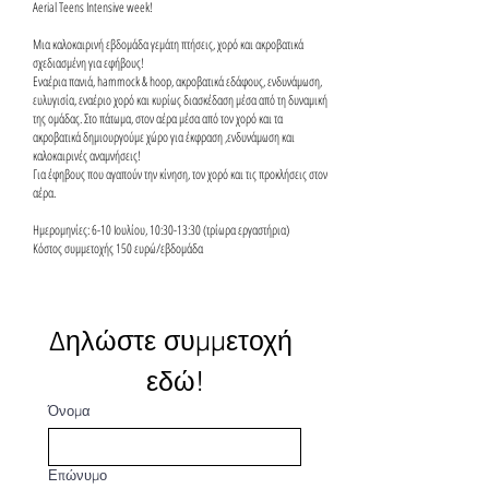
Aerial Teens Intensive week!
Μια καλοκαιρινή εβδομάδα γεμάτη πτήσεις, χορό και ακροβατικά
σχεδιασμένη για εφήβους!
Εναέρια πανιά, hammock & hoop, ακροβατικά εδάφους, ενδυνάμωση,
ευλυγισία, εναέριο χορό και κυρίως διασκέδαση μέσα από τη δυναμική
της ομάδας. Στο πάτωμα, στον αέρα μέσα από τον χορό και τα
ακροβατικά δημιουργούμε χώρο για έκφραση ,ενδυνάμωση και
καλοκαιρινές αναμνήσεις!
Για έφηβους που αγαπούν την κίνηση, τον χορό και τις προκλήσεις στον
αέρα.
Ημερομηνίες: 6-10 Ιουλίου, 10:30-13:30 (τρίωρα εργαστήρια)
Κόστος συμμετοχής 150 ευρώ/εβδομάδα
Δηλώστε συμμετοχή 
εδώ!
Όνομα
Επώνυμο