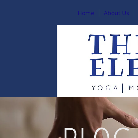
Home
About Us