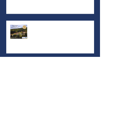
Yoga Retreat στο Δασικό χωριό
Καρπενησίου
Ανοιξιάτικος κύκλος Contakids
από το Σάββατο 6 Απριλίου!
Thai Μassage Partner
Workshop