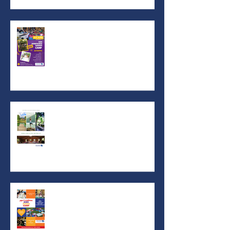
Kids mindfulness summer
camp 2025!!!
Yoga Healing Retreat / 16-18
Μαίου
Yoga & Mindfulness Kids
Summer Camp 2024