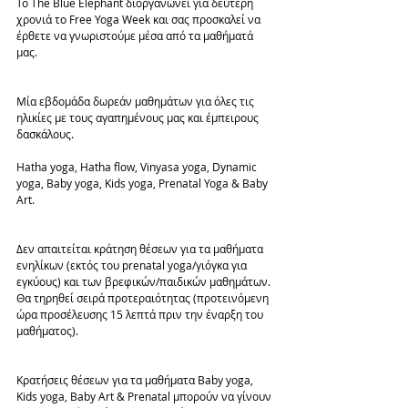
Το The Blue Elephant διοργανώνει για δεύτερη 
χρονιά το Free Yoga Week και σας προσκαλεί να 
έρθετε να γνωριστούμε μέσα από τα μαθήματά 
μας.
Μία εβδομάδα δωρεάν μαθημάτων για όλες τις 
ηλικίες με τους αγαπημένους μας και έμπειρους 
δασκάλους.
Hatha yoga, Hatha flow, Vinyasa yoga, Dynamic 
yoga, Baby yoga, Kids yoga, Prenatal Yoga & Baby 
Art.
Δεν απαιτείται κράτηση θέσεων για τα μαθήματα 
ενηλίκων (εκτός του prenatal yoga/γιόγκα για 
εγκύους) και των βρεφικών/παιδικών μαθημάτων. 
Θα τηρηθεί σειρά προτεραιότητας (προτεινόμενη 
ώρα προσέλευσης 15 λεπτά πριν την έναρξη του 
μαθήματος).
Κρατήσεις θέσεων για τα μαθήματα Baby yoga, 
Kids yoga, Baby Art & Prenatal μπορούν να γίνουν 