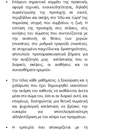
Επόμενο σημαντικό κομμάτι της πρακτικής 
αφορά τεχνικές ενσυνειδητότητας, δηλαδή 
συγκέντρωσης της προσοχής σε εαυτό, 
περιβάλλον και σκέψη, στο “εδώ και τώρα” της 
παρούσας στιγμή που συμβαίνει η ζωή. Η 
εστίαση της προσοχής στις στάσεις, στις 
κινήσεις του σώματος που συντονίζονται με 
την αναπνοή, σε θέσεις των χεριών 
(mundras), στο ρυθμικό τραγούδι (mantras), 
σε στοχευμένα παιχνίδια και δραστηριότητες, 
αποτελούν προπαρασκευαστικά βήματα για 
την αναζήτηση μιας  κατάστασης που οι 
διαρκείς σκέψεις, οι αισθήσεις και τα 
συναισθήματα ηρεμούν. 
Στο τέλος κάθε μαθήματος, η ξεκούραση και η 
χαλάρωση που έχει δημιουρηθεί ικανοποιεί 
την ανάγκη του καθενός να αισθάνεται άνετα 
μέσα στο σώμα του, όσο κι αν διαρκεί αυτό, και 
επομένως, διατηρώντας μια θετική σωματική 
και ψυχολογική κατάσταση να βρίσκει την 
ευκαιρία για αποτελεσματικότερη 
αλληλεπίδραση με τον κόσμο των πραγμάτων.​ 
Η εμπειρία που αποκομίζεται με τη 