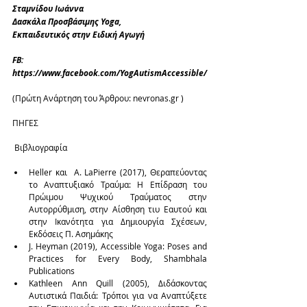
Σταμνίδου Ιωάννα
Δασκάλα Προσβάσιμης Yoga,
Εκπαιδευτικός στην Ειδική Αγωγή
FB: 
https://www.facebook.com/YogAutismAccessible/
(Πρώτη Ανάρτηση του Άρθρου: nevronas.gr )
ΠΗΓΕΣ
 Βιβλιογραφία
Heller και  A. LaPierre (2017), Θεραπεύοντας 
το Αναπτυξιακό Τραύμα: Η Επίδραση του 
Πρώιμου Ψυχικού Τραύματος στην 
Αυτορρύθμιση, στην Αίσθηση τιυ Εαυτού και 
στην Ικανότητα για Δημιουργία Σχέσεων, 
Εκδόσεις Π. Ασημάκης  
J. Heyman (2019), Accessible Yoga: Poses and 
Practices for Every Body, Shambhala 
Publications  
Kathleen Ann Quill (2005), Διδάσκοντας 
Αυτιστικά Παιδιά: Τρόποι για να Αναπτύξετε 