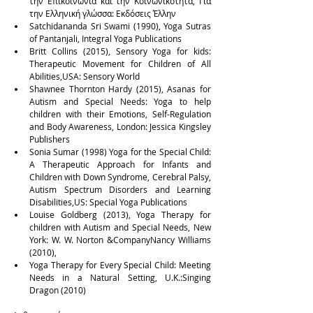
την Επικοινωνία και την Κοινωνικότητα, Για 
την Ελληνική γλώσσα: Εκδόσεις Έλλην  
Satchidananda Sri Swami (1990), Yoga Sutras 
of Pantanjali, Integral Yoga Publications  
Britt Collins (2015), Sensory Yoga for kids: 
Therapeutic Movement for Children of All 
Abilities,USA: Sensory World  
Shawnee Thornton Hardy (2015), Asanas for 
Autism and Special Needs: Yoga to help 
children with their Emotions, Self-Regulation 
and Body Awareness, London: Jessica Kingsley 
Publishers  
Sonia Sumar (1998) Yoga for the Special Child: 
A Therapeutic Approach for Infants and 
Children with Down Syndrome, Cerebral Palsy, 
Autism Spectrum Disorders and Learning 
Disabilities,US: Special Yoga Publications  
Louise Goldberg (2013), Yoga Therapy for 
children with Autism and Special Needs, New 
York: W. W. Norton &CompanyNancy Williams 
(2010),  
Yoga Therapy for Every Special Child: Meeting 
Needs in a Natural Setting, U.K.:Singing 
Dragon (2010) 