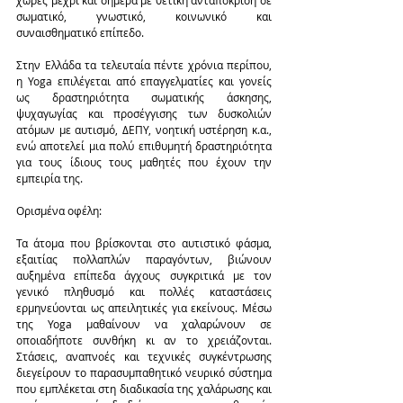
χώρες μέχρι και σήμερα με θετική ανταπόκριση σε 
σωματικό, γνωστικό, κοινωνικό και 
συναισθηματικό επίπεδο.
Στην Ελλάδα τα τελευταία πέντε χρόνια περίπου, 
η Yoga επιλέγεται από επαγγελματίες και γονείς 
ως δραστηριότητα σωματικής άσκησης, 
ψυχαγωγίας και προσέγγισης των δυσκολιών 
ατόμων με αυτισμό, ΔΕΠΥ, νοητική υστέρηση κ.α., 
ενώ αποτελεί μια πολύ επιθυμητή δραστηριότητα 
για τους ίδιους τους μαθητές που έχουν την 
εμπειρία της.
Ορισμένα οφέλη:
Τα άτομα που βρίσκονται στο αυτιστικό φάσμα, 
εξαιτίας πολλαπλών παραγόντων, βιώνουν 
αυξημένα επίπεδα άγχους συγκριτικά με τον 
γενικό πληθυσμό και πολλές καταστάσεις 
ερμηνεύονται ως απειλητικές για εκείνους. Μέσω 
της Yoga μαθαίνουν να χαλαρώνουν σε 
οποιαδήποτε συνθήκη κι αν το χρειάζονται. 
Στάσεις, αναπνοές και τεχνικές συγκέντρωσης 
διεγείρουν το παρασυμπαθητικό νευρικό σύστημα 
που εμπλέκεται στη διαδικασία της χαλάρωσης και 