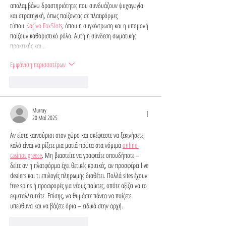
απολαμβάνω δραστηριότητες που συνδυάζουν ψυχαγωγία 
και στρατηγική, όπως παίζοντας σε πλατφόρμες 
τύπου 
Καζίνο FoxSlots
, όπου η συγκέντρωση και η υπομονή 
παίζουν καθοριστικό ρόλο. Αυτή η σύνδεση σωματικής 
πρακτικής και…
Εμφάνιση περισσοτέρων
Μου αρέσει
Απάντηση
Murray
20 Μαΐ 2025
Αν είστε καινούριοι στον χώρο και σκέφτεστε να ξεκινήσετε, 
καλό είναι να ρίξετε μια ματιά πρώτα στα νόμιμα 
online 
casinos greece
. Μη βιαστείτε να γραφτείτε οπουδήποτε – 
δείτε αν η πλατφόρμα έχει θετικές κριτικές, αν προσφέρει live 
dealers και τι επιλογές πληρωμής διαθέτει. Πολλά sites έχουν 
free spins ή προσφορές για νέους παίκτες, οπότε αξίζει να το 
εκμεταλλευτείτε. Επίσης, να θυμάστε πάντα να παίζετε 
υπεύθυνα και να βάζετε όρια – ειδικά στην αρχή.
Μου αρέσει
Απάντηση