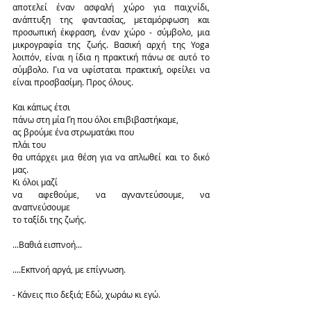
αποτελεί έναν ασφαλή χώρο για παιχνίδι, 
ανάπτυξη της φαντασίας, μεταμόρφωση και 
προσωπική έκφραση, έναν χώρο - σύμβολο, μια 
μικρογραφία της ζωής. Βασική αρχή της Yoga 
λοιπόν, είναι η ίδια η πρακτική πάνω σε αυτό το 
σύμβολο. Για να υφίσταται πρακτική, οφείλει να 
είναι προσβασίμη. Προς όλους.
Και κάπως έτσι
πάνω στη μία Γη που όλοι επιβιβαστήκαμε,
ας βρούμε ένα στρωματάκι που
πλάι του
θα υπάρχει μια θέση για να απλωθεί και το δικό 
μας.
Κι όλοι μαζί
να αφεθούμε, να αγναντεύσουμε, να 
αναπνεύσουμε
το ταξίδι της ζωής.
...Βαθιά εισπνοή...
....Εκπνοή αργά, με επίγνωση.
- Κάνεις πιο δεξιά; Εδώ, χωράω κι εγώ.