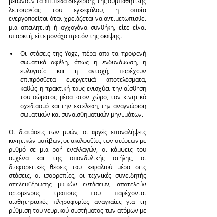
μειώνουν τα επίπεδα διέγερσης της συμπαθητικής 
λειτουργίας του εγκεφάλου, η οποία 
ενεργοποείται όταν χρειάζεται να αντιμετωπισθεί 
μια απειλητική ή αγχογόνα συνθήκη, είτε είναι 
υπαρκτή, είτε μονάχα προϊόν της σκέψης.
Οι στάσεις της Yoga, πέρα από τα προφανή 
σωματικά οφέλη, όπως η ενδυνάμωση, η 
ευλυγισία και η αντοχή, παρέχουν 
επιπρόσθετα ευεργετικά αποτελέσματα, 
καθώς η πρακτική τους ενισχύει την αίσθηση 
του σώματος μέσα στον χώρο, τον κινητικό 
σχεδιασμό και την εκτέλεση, την αναγνώριση 
σωματικών και συναισθηματικών μηνυμάτων. 
Οι διατάσεις των μυών, οι αργές επαναλήψεις 
κινητικών μοτίβων, οι ακολουθίες των στάσεων με 
ρυθμό σε μια ροή εναλλαγών, οι κάμψεις του 
αυχένα και της σπονδυλικής στήλης, οι 
διαφορετικές θέσεις του κεφαλιού μέσα στις 
στάσεις, οι ισορροπίες, οι τεχνικές συνειδητής 
απελευθέρωσης μυικών εντάσεων, αποτελούν 
ορισμένους τρόπους που παρέχονται 
αισθητηριακές πληροφορίες αναγκαίες για τη 
ρύθμιση του νευρικού συστήματος των ατόμων με 