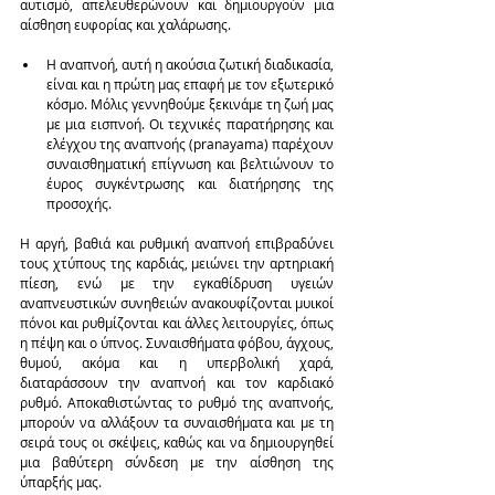
αυτισμό, απελευθερώνουν και δημιουργούν μια 
αίσθηση ευφορίας και χαλάρωσης.
Η αναπνοή, αυτή η ακούσια ζωτική διαδικασία, 
είναι και η πρώτη μας επαφή με τον εξωτερικό 
κόσμο. Μόλις γεννηθούμε ξεκινάμε τη ζωή μας 
με μια εισπνοή. Οι τεχνικές παρατήρησης και 
ελέγχου της αναπνοής (pranayama) παρέχουν 
συναισθηματική επίγνωση και βελτιώνουν το 
έυρος συγκέντρωσης και διατήρησης της 
προσοχής.  
Η αργή, βαθιά και ρυθμική αναπνοή επιβραδύνει 
τους χτύπους της καρδιάς, μειώνει την αρτηριακή 
πίεση, ενώ με την εγκαθίδρυση υγειών 
αναπνευστικών συνηθειών ανακουφίζονται μυικοί 
πόνοι και ρυθμίζονται και άλλες λειτουργίες, όπως 
η πέψη και ο ύπνος. Συναισθήματα φόβου, άγχους, 
θυμού, ακόμα και η υπερβολική χαρά, 
διαταράσσουν την αναπνοή και τον καρδιακό 
ρυθμό. Αποκαθιστώντας το ρυθμό της αναπνοής, 
μπορούν να αλλάξουν τα συναισθήματα και με τη 
σειρά τους οι σκέψεις, καθώς και να δημιουργηθεί 
μια βαθύτερη σύνδεση με την αίσθηση της 
ύπαρξής μας. 