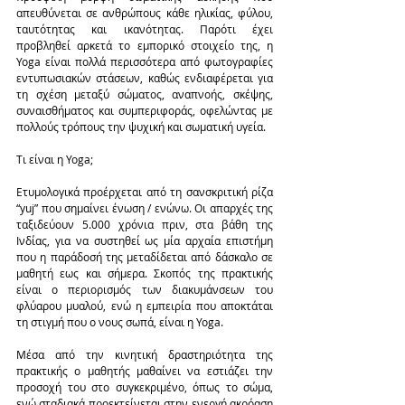
απευθύνεται σε ανθρώπους κάθε ηλικίας, φύλου, 
ταυτότητας και ικανότητας. Παρότι έχει 
προβληθεί αρκετά το εμπορικό στοιχείο της, η 
Yoga είναι πολλά περισσότερα από φωτογραφίες 
εντυπωσιακών στάσεων, καθώς ενδιαφέρεται για 
τη σχέση μεταξύ σώματος, αναπνοής, σκέψης, 
συναισθήματος και συμπεριφοράς, οφελώντας με 
πολλούς τρόπους την ψυχική και σωματική υγεία.
Τι είναι η Yoga;
Ετυμολογικά προέρχεται από τη σανσκριτική ρίζα 
“yuj” που σημαίνει ένωση / ενώνω. Οι απαρχές της 
ταξιδεύουν 5.000 χρόνια πριν, στα βάθη της 
Ινδίας, για να συστηθεί ως μία αρχαία επιστήμη 
που η παράδοσή της μεταδίδεται από δάσκαλο σε 
μαθητή εως και σήμερα. Σκοπός της πρακτικής  
είναι ο περιορισμός των διακυμάνσεων του 
φλύαρου μυαλού, ενώ η εμπειρία που αποκτάται 
τη στιγμή που ο νους σωπά, είναι η Yoga.
Μέσα από την κινητική δραστηριότητα της 
πρακτικής ο μαθητής μαθαίνει να εστιάζει την 
προσοχή του στο συγκεκριμένο, όπως το σώμα, 
ενώ σταδιακά προεκτείνεται στην ενεργή ακρόαση 