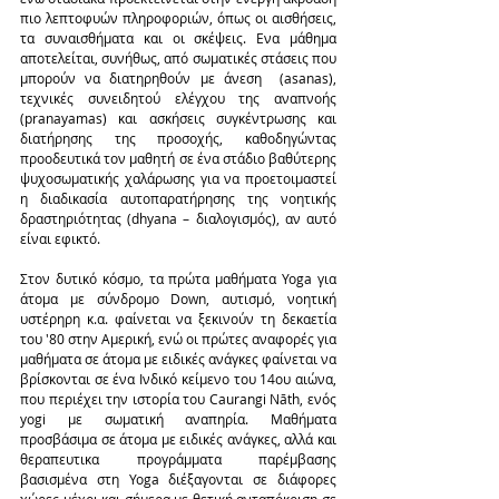
πιο λεπτοφυών πληροφοριών, όπως οι αισθήσεις, 
τα συναισθήματα και οι σκέψεις. Ενα μάθημα 
αποτελείται, συνήθως, από σωματικές στάσεις που 
μπορούν να διατηρηθούν με άνεση  (asanas), 
τεχνικές συνειδητού ελέγχου της αναπνοής 
(pranayamas) και ασκήσεις συγκέντρωσης και 
διατήρησης της προσοχής, καθοδηγώντας 
προοδευτικά τον μαθητή σε ένα στάδιο βαθύτερης 
ψυχοσωματικής χαλάρωσης για να προετοιμαστεί 
η διαδικασία αυτοπαρατήρησης της νοητικής 
δραστηριότητας (dhyana – διαλογισμός), αν αυτό 
είναι εφικτό.
Στον δυτικό κόσμο, τα πρώτα μαθήματα Yoga για 
άτομα με σύνδρομο Down, αυτισμό, νοητική 
υστέρηρη κ.α. φαίνεται να ξεκινούν τη δεκαετία 
του '80 στην Αμερική, ενώ οι πρώτες αναφορές για 
μαθήματα σε άτομα με ειδικές ανάγκες φαίνεται να 
βρίσκονται σε ένα Ινδικό κείμενο του 14ου αιώνα, 
που περιέχει την ιστορία του Caurangi Nāth, ενός 
yogi με σωματική αναπηρία. Μαθήματα 
προσβάσιμα σε άτομα με ειδικές ανάγκες, αλλά και 
θεραπευτικα προγράμματα παρέμβασης 
βασισμένα στη Yoga διέξαγονται σε διάφορες 