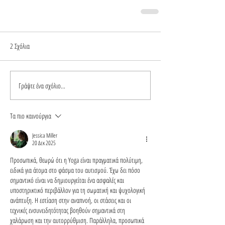
2 Σχόλια
Γράψτε ένα σχόλιο...
Τα πιο καινούργια
Jessica Miller
20 Δεκ 2025
Προσωπικά, θεωρώ ότι η Yoga είναι πραγματικά πολύτιμη, 
ειδικά για άτομα στο φάσμα του αυτισμού. Έχω δει πόσο 
σημαντικό είναι να δημιουργείται ένα ασφαλές και 
υποστηρικτικό περιβάλλον για τη σωματική και ψυχολογική 
ανάπτυξη. Η εστίαση στην αναπνοή, οι στάσεις και οι 
τεχνικές ενσυνειδητότητας βοηθούν σημαντικά στη 
χαλάρωση και την αυτορρύθμιση. Παράλληλα, προσωπικά 