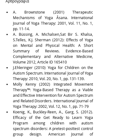
Αρθρογραφία
A. Brownstone (2001) Therapeutic 
Mechanisms of Yoga Âsana. International 
Journal of Yoga Therapy: 2001, Vol. 11, No. 1, 
pp. 11-14.  
A. Büssing, A. Michalsen,Sat Bir S. Khalsa, 
S.Telles, K.J. Sherman (2012): Effects of Yoga 
on Mental and Physical Health: A Short 
Summary of Reviews. Evidence-Based 
Complementary and Alternative Medicine, 
Volume 2012, Article ID 165410  
J.Ehleringer (2010) Yoga for Children on the 
Autism Spectrum. International Journal of Yoga 
Therapy: 2010, Vol. 20, No. 1, pp. 131-139.  
Molly Kenny (2002) Integrated Movement 
Therapy™: Yoga-Based Therapy as a Viable 
and Effective Intervention for Autism Spectrum 
and Related Disorders. International Journal of 
Yoga Therapy: 2002, Vol. 12, No. 1, pp. 71-79  
Koenig, K., Buckley-Reen, A., Garg, S. (2012). 
Efficacy of the Get Ready to Learn Yoga 
Program among children with autism 
spectrum disorders: A pretest-posttest control 
group design. American Journal of 