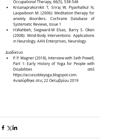
Occupational Therapy, 66(5), 538-546  
Krisanaprakornkit T, Sriraj W, Piyavhatkul N, 
Laopaiboon M. (2006): Meditation therapy for 
anxiety disorders. Cochrane Database of 
Systematic Reviews, Issue 1  
H.Wahbeh, Siegward-M Elsas, Barry S. Oken 
(2008): Mind-Body Interventions: Applications 
in Neurology. AAN Enterprises, Neurology 
Διαδίκτυο 
P. P. Wagner (2018), Interview with Seth Powell, 
Part 1: Early History of Yoga for People with 
Disabilities  από  
https://accessibleyoga.blogspot.com. 
Ανασύρθηκε στις 22 Οκτωβρίου 2019 